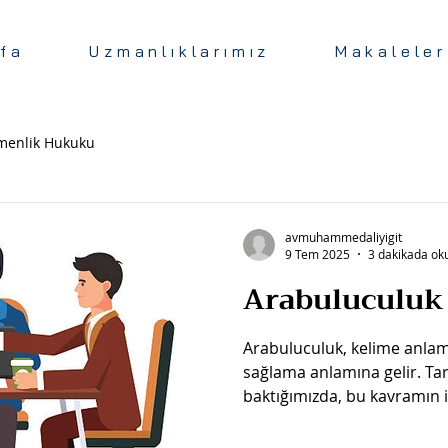
fa
Uzmanlıklarımız
Makaleler
menlik Hukuku
avmuhammedaliyigit
9 Tem 2025
3 dakikada ok
Arabuluculuk
Arabuluculuk, kelime anlamı
sağlama anlamına gelir. Ta
baktığımızda, bu kavramın il