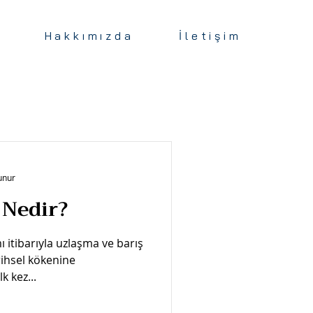
Hakkımızda
İletişim
unur
 Nedir?
 itibarıyla uzlaşma ve barış
rihsel kökenine
k kez...