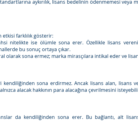
e standartlarına aykırılık, lisans bedelinin ödenmemesi veya m
etkisi farklılık gösterir:
i nitelikte ise ölümle sona erer. Özellikle lisans verenin 
hallerde bu sonuç ortaya çıkar.
l olarak sona ermez; marka mirasçılara intikal eder ve lisan
yi kendiliğinden sona erdirmez. Ancak lisans alan, lisans 
nızca alacak hakkının para alacağına çevrilmesini isteyebili
sanslar da kendiliğinden sona erer. Bu bağlantı, alt lisa