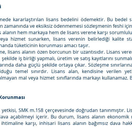
i
mede kararlaştırılan lisans bedelini ödemektir. Bu bedel 
elin zamanında ve eksiksiz ödenmemesi sözleşmenin feshi için 
s alanın hem markaya hem de lisans verene karşı sorumlulu
veya hizmet sunarken, lisans verenin belirlediği kalite s
anda tüketicinin korunması amacı taşır.
e, lisans alanın özen borcunun bir uzantısıdır. Lisans ver
ekilde iş birliği yapmalı, üretim ve satış kayıtlarını sunmalı 
nslarında daha güçlü şekilde ortaya çıkar. Sözleşme sınırları
ğu temel sınırdır. Lisans alan, kendisine verilen yetk
mayan mal veya hizmet sınıflarında markayı kullanamaz. Bu
ı Korunması
a yetkisi, SMK m.158 çerçevesinde doğrudan tanınmıştır. Lis
va açabilmeyi içerir. Bu durum, lisans alanın ekonomik 
htimaline karşı, inhisari lisans alanın bağımsız dava h