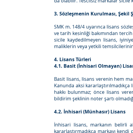
da olabilir. Tescilsiz markalar sici
3. Sözleşmenin Kurulması, Şekil Şa
SMK m. 148/4 uyarınca lisans sözleşm
ve tarih kesinliği bakımından tercih 
sicile kaydedilmeyen lisans, iyini
maliklerin veya yetkili temsilcileri
4. Lisans Türleri
4.1. Basit (İnhisari Olmayan) Lis
Basit lisans, lisans verenin hem mar
Kanunda aksi kararlaştırılmadıkça l
hakkı bulunmaz; önce lisans veren
bildirim şeklinin noter şartı olmadığı
4.2. İnhisari (Münhasır) Lisans
İnhisari lisans, markanın belirli
kararlaştırmadıkça markayı kendi d