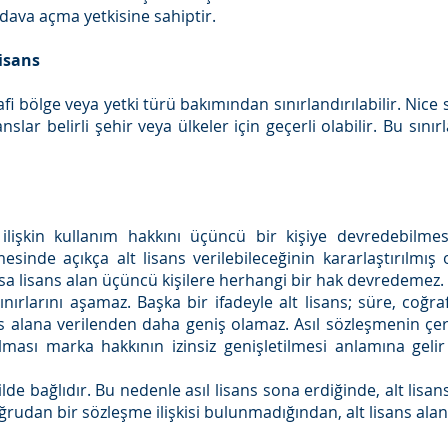
va açma yetkisine sahiptir.
isans
afi bölge veya yetki türü bakımından sınırlandırılabilir. Nice s
anslar belirli şehir veya ülkeler için geçerli olabilir. Bu sını
 ilişkin kullanım hakkını üçüncü bir kişiye devredebilme
şmesinde açıkça alt lisans verilebileceğinin kararlaştırılmış
a lisans alan üçüncü kişilere herhangi bir hak devredemez.
sınırlarını aşamaz. Başka bir ifadeyle alt lisans; süre, coğra
s alana verilenden daha geniş olamaz. Asıl sözleşmenin çer
şılması marka hakkının izinsiz genişletilmesi anlamına geli
 şekilde bağlıdır. Bu nedenle asıl lisans sona erdiğinde, alt li
oğrudan bir sözleşme ilişkisi bulunmadığından, alt lisans alan