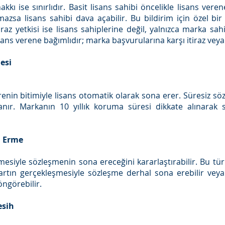
kkı ise sınırlıdır. Basit lisans sahibi öncelikle lisans ve
azsa lisans sahibi dava açabilir. Bu bildirim için özel b
az yetkisi ise lisans sahiplerine değil, yalnızca marka sahi
s verene bağımlıdır; marka başvurularına karşı itiraz veya 
esi
nin bitimiyle lisans otomatik olarak sona erer. Süresiz sö
gulanır. Markanın 10 yıllık koruma süresi dikkate alınarak
a Erme
leşmesiyle sözleşmenin sona ereceğini kararlaştırabilir. Bu 
Şartın gerçekleşmesiyle sözleşme derhal sona erebilir veya
öngörebilir.
esih