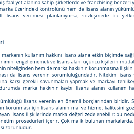
eniş faaliyet alanına sahip şirketlerde ve franchising benzeri 
 marka üzerindeki kontrolünü hem de lisans alanın yükümlül
 lisans verilmesi planlanıyorsa, sözleşmede bu yetkini
ri
 markanın kullanım hakkını lisans alana etkin biçimde sağl
lanımını engellememek ve lisans alanı üçüncü kişilerin müd
n niteliğinden hem de marka hakkının korunmasına ilişkin 
ası da lisans verenin sorumluluğundadır. Nitekim lisans
ına karşı gerekli savunmaları yapmak ve markayı tehlike
urumda marka hakkının kaybı, lisans alanın kullanım ha
ümlülüğü lisans verenin en önemli borçlarından biridir. 
n korunması için lisans alanın mal ve hizmet kalitesini gö
yan lisans ilişkilerinde marka değeri zedelenebilir; bu ned
enetim prosedürleri içerir. Çok malik bulunan markalarda, 
ası zorunludur.