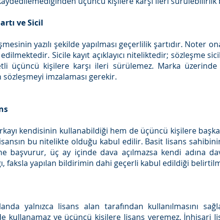
le kaydedilemediğinden üçüncü kişilere karşı ileri sürülebilirl
rtı ve Sicil
esinin yazılı şekilde yapılması geçerlilik şartıdır. Noter o
edilmektedir. Sicile kayıt açıklayıcı niteliktedir; sözleşme s
yetli üçüncü kişilere karşı ileri sürülemez. Marka üzerin
nin sözleşmeyi imzalaması gerekir.
ans
kayı kendisinin kullanabildiği hem de üçüncü kişilere başka 
isansın bu nitelikte olduğu kabul edilir. Basit lisans sahib
e başvurur, üç ay içinde dava açılmazsa kendi adına dava
, faksla yapılan bildirimin dahi geçerli kabul edildiği belirtilm
 alanda yalnızca lisans alan tarafından kullanılmasını sağ
e kullanamaz ve üçüncü kişilere lisans veremez. İnhisari l