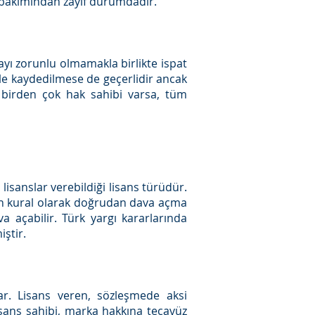
ik bakımından zayıf durumdadır.
nayı zorunlu olmamakla birlikte ispat
icile kaydedilmese de geçerlidir ancak
de birden çok hak sahibi varsa, tüm
lisanslar verebildiği lisans türüdür.
inin kural olarak doğrudan dava açma
 açabilir. Türk yargı kararlarında
iştir.
lar. Lisans veren, sözleşmede aksi
isans sahibi, marka hakkına tecavüz