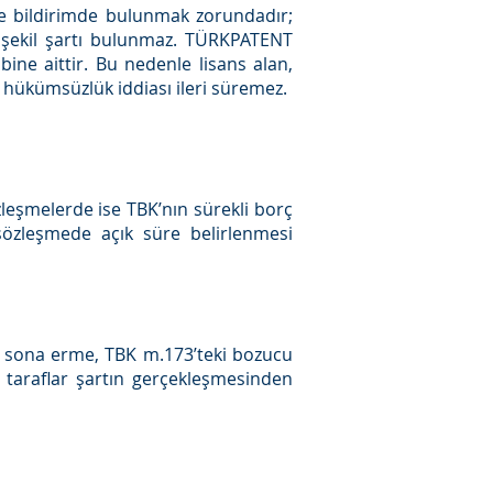
rene bildirimde bulunmak zorundadır;
ir şekil şartı bulunmaz. TÜRKPATENT
bine aittir. Bu nedenle lisans alan,
hükümsüzlük iddiası ileri süremez.
zleşmelerde ise TBK’nın sürekli borç
 sözleşmede açık süre belirlenmesi
tür sona erme, TBK m.173’teki bozucu
 taraflar şartın gerçekleşmesinden