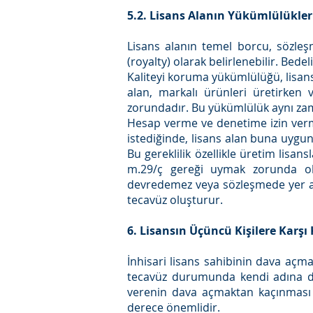
5.2. Lisans Alanın Yükümlülükler
Lisans alanın temel borcu, sözleş
(royalty) olarak belirlenebilir. Bed
Kaliteyi koruma yükümlülüğü, lisan
alan, markalı ürünleri üretirken 
zorundadır. Bu yükümlülük aynı zam
Hesap verme ve denetime izin verm
istediğinde, lisans alan buna uygun ş
Bu gereklilik özellikle üretim lisa
m.29/ç gereği uymak zorunda oldu
devredemez veya sözleşmede yer al
tecavüz oluşturur.
6. Lisansın Üçüncü Kişilere Karş
İnhisari lisans sahibinin dava açm
tecavüz durumunda kendi adına da
verenin dava açmaktan kaçınması i
derece önemlidir.