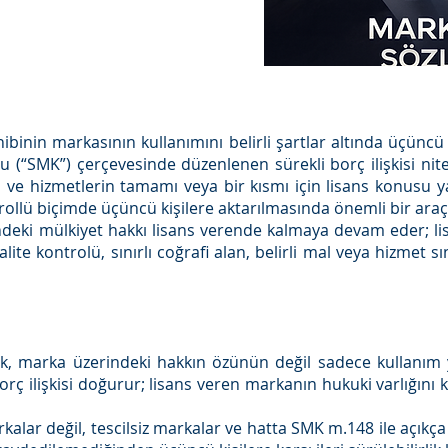
binin markasının kullanımını belirli şartlar altında üçünc
u (“SMK”) çerçevesinde düzenlenen sürekli borç ilişkisi ni
 ve hizmetlerin tamamı veya bir kısmı için lisans konusu ya
llü biçimde üçüncü kişilere aktarılmasında önemli bir araçt
eki mülkiyet hakkı lisans verende kalmaya devam eder; lisa
alite kontrolü, sınırlı coğrafi alan, belirli mal veya hizmet s
ak, marka üzerindeki hakkın özünün değil sadece kullanım y
orç ilişkisi doğurur; lisans veren markanın hukuki varlığını 
rkalar değil, tescilsiz markalar ve hatta SMK m.148 ile açıkça