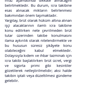
infaz aşamasında dikkate alınacağını
belirtmektedir. Bu durum, icra takibine
esas alınacak miktarın belirlenmesi
bakımından önem taşımaktadır.
Yargıtay, brüt olarak hüküm altına alınan
işçi alacaklarının ilamlı icra takibine
konu edilirken nete çevrilmeden brüt
tutar üzerinden takibe konulmasını
ilama aykırılık olarak nitelendirmekte ve
bu hususun süresiz şikâyete konu
olabileceğini kabul etmektedir.
Dolayısıyla kıdem ve ihbar tazminatı için
icra takibi başlatılırken brüt ücret, vergi
ve sigorta primi gibi kesintiler
gözetilerek netleştirilmelidir; aksi halde
takibin iptali veya düzeltilmesi gündeme
gelebilir.
12. Sonuç
İşçi alacakları için icra takibi, özellikle
kıdem ve ihbar tazminatı bakımından,
işçinin korunması ilkesini somutlaştıran