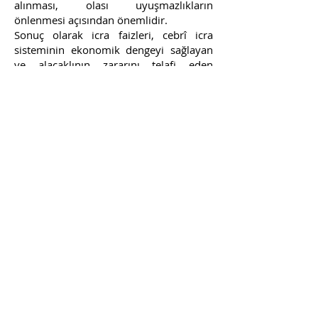
alınması, olası uyuşmazlıkların
önlenmesi açısından önemlidir.
Sonuç olarak icra faizleri, cebrî icra
sisteminin ekonomik dengeyi sağlayan
ve alacaklının zararını telafi eden
vazgeçilmez unsurlarından biri olarak
kabul edilmektedir.
9. Sıkça Sorulan
Sorular (SSS)
9.1. İcra dosyasında faiz
neye göre hesaplanır?
Faiz, takip talebinde belirtilen oran varsa
bu orana göre; belirtilmemişse yasal faiz
oranına göre hesaplanır. Hesaplama,
anapara üzerinden temerrüt tarihinden
ödeme tarihine kadar basit faiz esasına
göre yapılır.
9.2. İcra dosyasında hangi