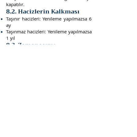
kapatılır.
8.2. Hacizlerin Kalkması
Taşınır hacizleri: Yenileme yapılmazsa 6
ay
Taşınmaz hacizleri: Yenileme yapılmazsa
1 yıl
8.3. Zamanaşımı
Takip türüne göre değişmekle birlikte
alacak zamanaşımına uğrayabilir.
9. Avukatla
Çalışmanın
Avantajları
Bir icra dosyasında avukat desteği
zorunlu değildir; ancak şu avantajları
sağlar:
Borç yapılandırma görüşmeleri
Faiz indirimi pazarlığı
Dosyanın hızlı kapatılması