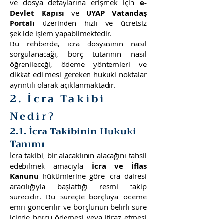
ve dosya detaylarına erişmek için
e-
Devlet Kapısı
ve
UYAP Vatandaş
Portalı
üzerinden hızlı ve ücretsiz
şekilde işlem yapabilmektedir.
Bu rehberde, icra dosyasının nasıl
sorgulanacağı, borç tutarının nasıl
öğrenileceği, ödeme yöntemleri ve
dikkat edilmesi gereken hukuki noktalar
ayrıntılı olarak açıklanmaktadır.
2. İcra Takibi
Nedir?
2.1. İcra Takibinin Hukuki
Tanımı
İcra takibi, bir alacaklının alacağını tahsil
edebilmek amacıyla
İcra ve İflas
Kanunu
hükümlerine göre icra dairesi
aracılığıyla başlattığı resmi takip
sürecidir. Bu süreçte borçluya ödeme
emri gönderilir ve borçlunun belirli süre
içinde borcu ödemesi veya itiraz etmesi