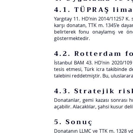
4.1. TÜPRAŞ lima
Yargıtay 11. HD’nin 2014/11257 K.
karşı donatan, TTK m. 1345’e daya
belirterek fonu onaylamış ve önce
göstermektedir.​
4.2. Rotterdam f
İstanbul BAM 43. HD’nin 2020/109
tesis etmesi, Türk icra takibinde d
talebini reddetmiştir. Bu, uluslararas
4.3. Stratejik ri
Donatanlar, gemi kazası sonrası h
açabilir. Alacaklılar, şahsi kusur del
5. Sonuç
Donatanın LLMC ve TTK m. 1328 vd.