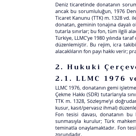
Deniz ticaretinde donatanın sorum
ancak bu sorumluluğun, 1976 Deniz
Ticaret Kanunu (TTK) m. 1328 vd. ile
donatan, geminin tonajına dayalı o
tutarla sınırlar; bu fon, tüm ilgili a
Türkiye, LLMC’ye 1980 yılında tara
düzenlemiştir. Bu rejim, icra takib
alacaklıların fon payı hakkı verir; p
2. Hukuki Çerçev
2.1. LLMC 1976 v
LLMC 1976, donatanın gemi işletme
Çekme Hakkı (SDR) tutarlarıyla sınır
TTK m. 1328, Sözleşme’yi doğrudan 
kusur, kasıt/pervasız ihmal) düzenle
Fon tesisi davası, donatanın bu
sunmasıyla kurulur; Türk mahkeme
teminatla onaylamaktadır. Fon tesis
zorundadır.