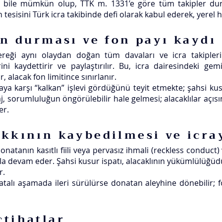
a bile mümkün olup, TTK m. 1331’e göre tüm takipler durur;
esisini Türk icra takibinde defi olarak kabul ederek, yerel ha
in durması ve fon payı kaydı
reği aynı olaydan doğan tüm davaları ve icra takiplerini
i kaydettirir ve paylaştırılır. Bu, icra dairesindeki gem
, alacak fon limitince sınırlanır.
icraya karşı “kalkan” işlevi gördüğünü teyit etmekte; şahsi 
 sorumluluğun öngörülebilir hale gelmesi; alacaklılar açıs
er.
akkının kaybedilmesi ve icra
atanın kasıtlı fiili veya pervasız ihmali (reckless conduct)
kla devam eder. Şahsi kusur ispatı, alacaklının yükümlülüğüd
r.
alı aşamada ileri sürülürse donatan aleyhine dönebilir; fon
çtihatlar