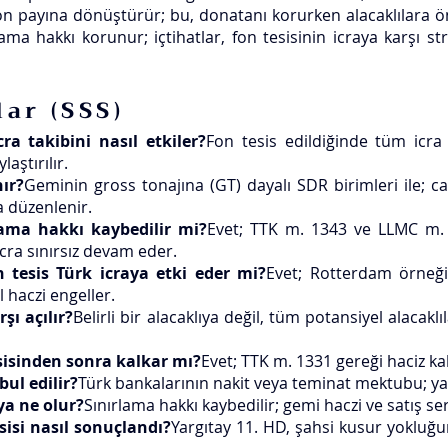
fon payına dönüştürür; bu, donatanı korurken alacaklılara öng
ama hakkı korunur; içtihatlar, fon tesisinin icraya karşı s
ar (SSS)
ra takibini nasıl etkiler?
Fon tesis edildiğinde tüm icra 
laştırılır.
nır?
Geminin gross tonajına (GT) dayalı SDR birimleri ile; can
a düzenlenir.
lama hakkı kaybedilir mi?
Evet; TTK m. 1343 ve LLMC m. 
icra sınırsız devam eder.
tesis Türk icraya etki eder mi?
Evet; Rotterdam örneği
haczi engeller.​
şı açılır?
Belirli bir alacaklıya değil, tüm potansiyel alacaklı
esisinden sonra kalkar mı?
Evet; TTK m. 1331 gereği haciz kal
ul edilir?
Türk bankalarının nakit veya teminat mektubu; ya
aya ne olur?
Sınırlama hakkı kaybedilir; gemi haczi ve satış ser
isi nasıl sonuçlandı?
Yargıtay 11. HD, şahsi kusur yokluğ