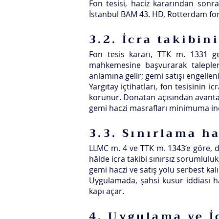
Fon tesisi, haciz kararından sonr
İstanbul BAM 43. HD, Rotterdam fon t
3.2. İcra takibin
Fon tesis kararı, TTK m. 1331 ge
mahkemesine başvurarak taleplerin
anlamına gelir; gemi satışı engellenir
Yargıtay içtihatları, fon tesisinin 
korunur. Donatan açısından avantaj,
gemi haczi masrafları minimuma in
3.3. Sınırlama h
LLMC m. 4 ve TTK m. 1343’e göre, don
hâlde icra takibi sınırsız sorumlulu
gemi haczi ve satış yolu serbest kalı
Uygulamada, şahsi kusur iddiası hat
kapı açar.
4. Uygulama ve İ