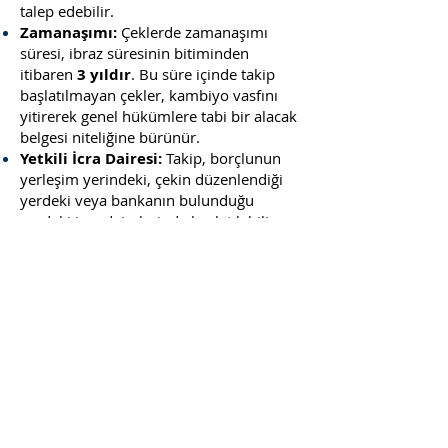
talep edebilir.
Zamanaşımı:
Çeklerde zamanaşımı
süresi, ibraz süresinin bitiminden
itibaren
3 yıldır
. Bu süre içinde takip
başlatılmayan çekler, kambiyo vasfını
yitirerek genel hükümlere tabi bir alacak
belgesi niteliğine bürünür.
Yetkili İcra Dairesi:
Takip, borçlunun
yerleşim yerindeki, çekin düzenlendiği
yerdeki veya bankanın bulunduğu
yerdeki icra dairelerinde başlatılabilir.
Sıkça Sorulan Sorular (SSS)
Karşılıksız çek için hapis cezası var
mıdır?
Evet, 5941 sayılı Çek Kanunu uyarınca
"karşılıksızdır" işlemi yapılmasına
sebebiyet veren kişi hakkında,
alacaklının şikayeti üzerine adli para
cezasına hükmedilir. Bu ceza
ödenmezse doğrudan hapis cezasına