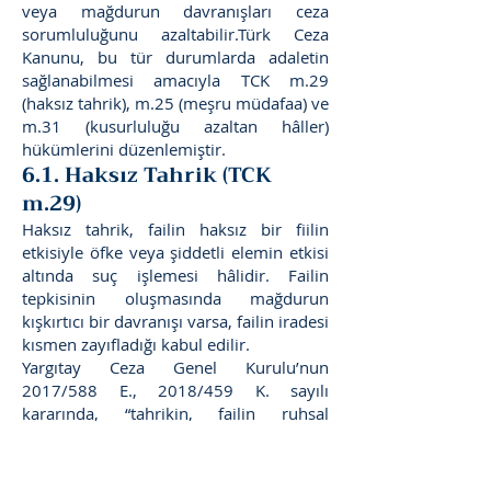
veya mağdurun davranışları ceza
sorumluluğunu azaltabilir.Türk Ceza
Kanunu, bu tür durumlarda adaletin
sağlanabilmesi amacıyla TCK m.29
(haksız tahrik), m.25 (meşru müdafaa) ve
m.31 (kusurluluğu azaltan hâller)
hükümlerini düzenlemiştir.
6.1. Haksız Tahrik (TCK
m.29)
Haksız tahrik, failin haksız bir fiilin
etkisiyle öfke veya şiddetli elemin etkisi
altında suç işlemesi hâlidir. Failin
tepkisinin oluşmasında mağdurun
kışkırtıcı bir davranışı varsa, failin iradesi
kısmen zayıfladığı kabul edilir.
Yargıtay Ceza Genel Kurulu’nun
2017/588 E., 2018/459 K. sayılı
kararında, “tahrikin, failin ruhsal
dengesini bozacak ve iradesini
zayıflatacak ölçüde olması gerektiği”
belirtilmiştir.Bu nedenle mahkemeler,