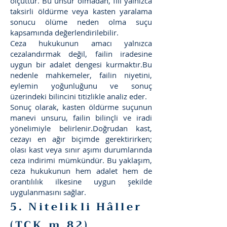
ölçüttür. Bu unsur olmadan, fiil yalnızca
taksirli öldürme veya kasten yaralama
sonucu ölüme neden olma suçu
kapsamında değerlendirilebilir.
Ceza hukukunun amacı yalnızca
cezalandırmak değil, failin iradesine
uygun bir adalet dengesi kurmaktır.Bu
nedenle mahkemeler, failin niyetini,
eylemin yoğunluğunu ve sonuç
üzerindeki bilincini titizlikle analiz eder.
Sonuç olarak, kasten öldürme suçunun
manevi unsuru, failin bilinçli ve iradi
yönelimiyle belirlenir.Doğrudan kast,
cezayı en ağır biçimde gerektirirken;
olası kast veya sınır aşımı durumlarında
ceza indirimi mümkündür. Bu yaklaşım,
ceza hukukunun hem adalet hem de
orantılılık ilkesine uygun şekilde
uygulanmasını sağlar.
5. Nitelikli Hâller
(TCK m.82)