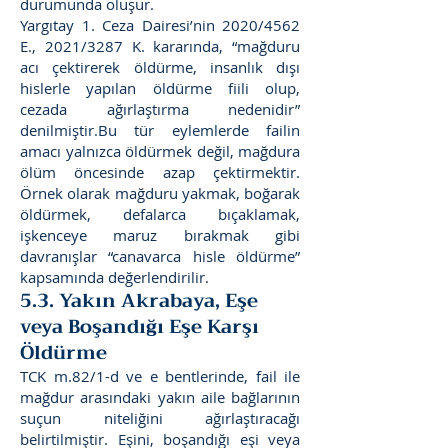
durumunda oluşur.
Yargıtay 1. Ceza Dairesi’nin 2020/4562
E., 2021/3287 K. kararında, “mağduru
acı çektirerek öldürme, insanlık dışı
hislerle yapılan öldürme fiili olup,
cezada ağırlaştırma nedenidir”
denilmiştir.Bu tür eylemlerde failin
amacı yalnızca öldürmek değil, mağdura
ölüm öncesinde azap çektirmektir.
Örnek olarak mağduru yakmak, boğarak
öldürmek, defalarca bıçaklamak,
işkenceye maruz bırakmak gibi
davranışlar “canavarca hisle öldürme”
kapsamında değerlendirilir.
5.3. Yakın Akrabaya, Eşe
veya Boşandığı Eşe Karşı
Öldürme
TCK m.82/1-d ve e bentlerinde, fail ile
mağdur arasındaki yakın aile bağlarının
suçun niteliğini ağırlaştıracağı
belirtilmiştir. Eşini, boşandığı eşi veya