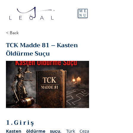
ME
NU
< Back
TCK Madde 81 – Kasten
Öldürme Suçu
1.Giriş
Kasten öldürme suçu
, Türk Ceza