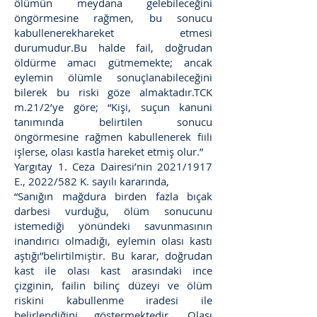
ölümün meydana gelebileceğini
öngörmesine rağmen, bu sonucu
kabullenerekhareket etmesi
durumudur.Bu halde fail, doğrudan
öldürme amacı gütmemekte; ancak
eylemin ölümle sonuçlanabileceğini
bilerek bu riski göze almaktadır.TCK
m.21/2’ye göre; “Kişi, suçun kanuni
tanımında belirtilen sonucu
öngörmesine rağmen kabullenerek fiili
işlerse, olası kastla hareket etmiş olur.”
Yargıtay 1. Ceza Dairesi’nin 2021/1917
E., 2022/582 K. sayılı kararında,
“Sanığın mağdura birden fazla bıçak
darbesi vurduğu, ölüm sonucunu
istemediği yönündeki savunmasının
inandırıcı olmadığı, eylemin olası kastı
aştığı”belirtilmiştir. Bu karar, doğrudan
kast ile olası kast arasındaki ince
çizginin, failin bilinç düzeyi ve ölüm
riskini kabullenme iradesi ile
belirlendiğini göstermektedir. Olası