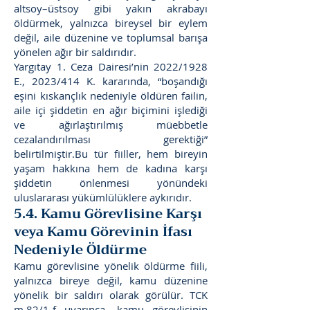
altsoy–üstsoy gibi yakın akrabayı
öldürmek, yalnızca bireysel bir eylem
değil, aile düzenine ve toplumsal barışa
yönelen ağır bir saldırıdır.
Yargıtay 1. Ceza Dairesi’nin 2022/1928
E., 2023/414 K. kararında, “boşandığı
eşini kıskançlık nedeniyle öldüren failin,
aile içi şiddetin en ağır biçimini işlediği
ve ağırlaştırılmış müebbetle
cezalandırılması gerektiği”
belirtilmiştir.Bu tür fiiller, hem bireyin
yaşam hakkına hem de kadına karşı
şiddetin önlenmesi yönündeki
uluslararası yükümlülüklere aykırıdır.
5.4. Kamu Görevlisine Karşı
veya Kamu Görevinin İfası
Nedeniyle Öldürme
Kamu görevlisine yönelik öldürme fiili,
yalnızca bireye değil, kamu düzenine
yönelik bir saldırı olarak görülür. TCK
m.82/1-f uyarınca, kamu görevlisinin