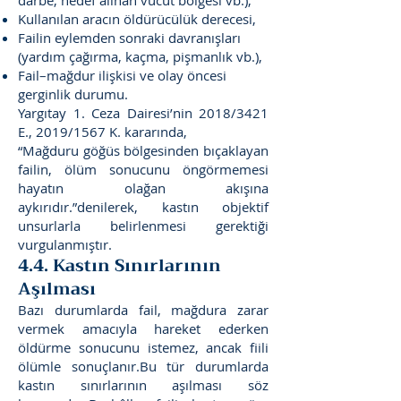
darbe, hedef alınan vücut bölgesi vb.),
Kullanılan aracın öldürücülük derecesi,
Failin eylemden sonraki davranışları
(yardım çağırma, kaçma, pişmanlık vb.),
Fail–mağdur ilişkisi ve olay öncesi
gerginlik durumu.
Yargıtay 1. Ceza Dairesi’nin 2018/3421
E., 2019/1567 K. kararında,
“Mağduru göğüs bölgesinden bıçaklayan
failin, ölüm sonucunu öngörmemesi
hayatın olağan akışına
aykırıdır.”denilerek, kastın objektif
unsurlarla belirlenmesi gerektiği
vurgulanmıştır.
4.4. Kastın Sınırlarının
Aşılması
Bazı durumlarda fail, mağdura zarar
vermek amacıyla hareket ederken
öldürme sonucunu istemez, ancak fiili
ölümle sonuçlanır.Bu tür durumlarda
kastın sınırlarının aşılması söz