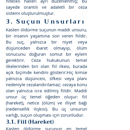
nitelikli halleri ayrı düzenlenmiş; bu
sayede orantılı ve adaletli bir ceza
sistemi oluşturulmuştur.
3. Suçun Unsurları
Kasten öldürme suçunun maddi unsuru,
bir insanın yaşamına son veren fiildir.
Bu suç, yalnızca bir niyet veya
düşünceden ibaret olmayıp, ölüm
sonucunu doğuran somut bir eylem
gerektirir. Ceza hukukunun temel
ilkelerinden biri olan fiil ilkesi, burada
açık biçimde kendini gösterir:Hiç kimse
yalnızca düşüncesi, öfkesi veya planı
nedeniyle cezalandırılamaz; cezaya konu
olan yalnızca icra edilmiş fiildir. Maddi
unsur üç temel öğeden oluşur: fiil
(hareket), netice (ölüm) ve illiyet bağı
(nedensellik ilişkisi). Bu üç unsurun
varlığı, suçun oluşması için zorunludur.
3.1. Fiil (Hareket)
Kasten öldürme suçunun en temel