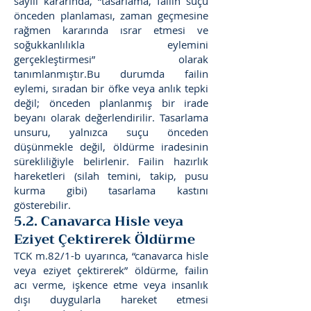
sayılı kararında, “tasarlama, failin suçu
önceden planlaması, zaman geçmesine
rağmen kararında ısrar etmesi ve
soğukkanlılıkla eylemini
gerçekleştirmesi” olarak
tanımlanmıştır.Bu durumda failin
eylemi, sıradan bir öfke veya anlık tepki
değil; önceden planlanmış bir irade
beyanı olarak değerlendirilir. Tasarlama
unsuru, yalnızca suçu önceden
düşünmekle değil, öldürme iradesinin
sürekliliğiyle belirlenir. Failin hazırlık
hareketleri (silah temini, takip, pusu
kurma gibi) tasarlama kastını
gösterebilir.
5.2. Canavarca Hisle veya
Eziyet Çektirerek Öldürme
TCK m.82/1-b uyarınca, “canavarca hisle
veya eziyet çektirerek” öldürme, failin
acı verme, işkence etme veya insanlık
dışı duygularla hareket etmesi