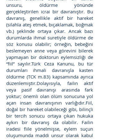
unsuru, öldürme yönünde
gerçekleştirilen icrai bir davranıştır. Bu
davranış, genellikle aktif bir hareket
(silahla ateş etmek, bıçaklamak, boğmak
vb.) şeklinde ortaya çıkar. Ancak bazı
durumlarda ihmal suretiyle öldürme de
söz konusu olabilir; örneğin, bebeğini
beslemeyen anne veya görevini bilerek
yapmayan bir doktorun eylemsizliği de
“fiil” sayılır.Türk Ceza Kanunu, bu tür
durumları ihmali davranışla kasten
öldürme (TCK m.83) kapsamında ayrıca
düzenlemiştir.Dolayısıyla, failin aktif
veya pasif davranışı arasında fark
yoktur; önemli olan ölüm sonucuna yol
açan insan davranışının varlığıdır.Fiil,
doğal bir hareket olabileceği gibi, bilinçli
bir tercih sonucu ortaya çıkan hukuka
aykırı bir davranış da olabilir. Failin
iradesi fiile yönelmişse, eylem suçun
oluşumunda maddi unsur olarak kabul