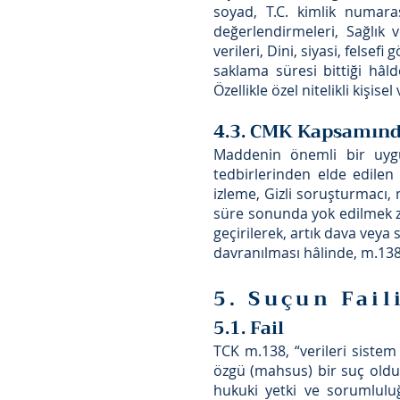
soyad, T.C. kimlik numaras
değerlendirmeleri, Sağlık v
verileri, Dini, siyasi, felsefi
saklama süresi bittiği hâ
Özellikle özel nitelikli kişis
4.3. CMK Kapsamınd
Maddenin önemli bir uy
tedbirlerinden elde edilen 
izleme, Gizli soruşturmacı, 
süre sonunda yok edilmek zo
geçirilerek, artık dava veya
davranılması hâlinde, m.138
5. Suçun Fail
5.1. Fail
TCK m.138, “verileri sistem
özgü (mahsus) bir suç olduğ
hukuki yetki ve sorumluluğ