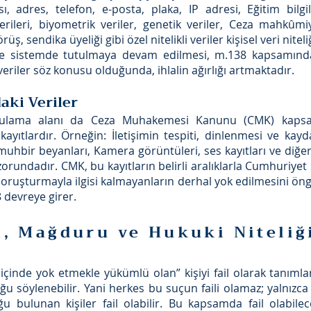
ı, adres, telefon, e-posta, plaka, IP adresi, Eğitim bilg
erileri, biyometrik veriler, genetik veriler, Ceza mahkûmi
 görüş, sendika üyeliği gibi özel nitelikli veriler kişisel veri nit
lde sistemde tutulmaya devam edilmesi, m.138 kapsamın
el veriler söz konusu olduğunda, ihlalin ağırlığı artmaktadır.
aki Veriler
gulama alanı da Ceza Muhakemesi Kanunu (CMK) kaps
kayıtlardır. Örneğin: İletişimin tespiti, dinlenmesi ve kayd
muhbir beyanları, Kamera görüntüleri, ses kayıtları ve diğer t
rundadır. CMK, bu kayıtların belirli aralıklarla Cumhuriye
 soruşturmayla ilgisi kalmayanların derhal yok edilmesini ön
 devreye girer.
i, Mağduru ve Hukuki Niteliğ
 içinde yok etmekle yükümlü olan” kişiyi fail olarak tanım
u söylenebilir. Yani herkes bu suçun faili olamaz; yalnızc
u bulunan kişiler fail olabilir. Bu kapsamda fail olabil