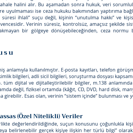
ahale halini alır. Bu aşamadan sonra hukuk, veri sorumlul
re uyulmaması ise ceza hukuku bakımından yaptırıma bağla
süresi ihlali” suçu değil, kişinin “unutulma hakkı” ve kişis
ncesidir. Verinin süresiz, kontrolsüz, amaçsız şekilde sis
akmayan bir gölgeye dönüşebileceğinden, ceza normu bu
usu
 anlamıyla kullanılmıştır. E-posta kayıtları, telefon görüşme
 kimlik bilgileri, adli sicil bilgileri, soruşturma dosyası kaps
. tüm dijital ve dijitalleştirilebilir bilgiler, m.138 anlamında
tamda değil, fiziksel ortamda (kâğıt, CD, DVD, hard disk, man
girebilir. Esas olan, verinin “sistem içinde” bulunması ve
assas (Özel Nitelikli) Veriler
ikte değerlendirildiğinde, suçun konusunu çoğunlukla kişis
i veya belirlenebilir gerçek kişiye ilişkin her türlü bilgi” ola