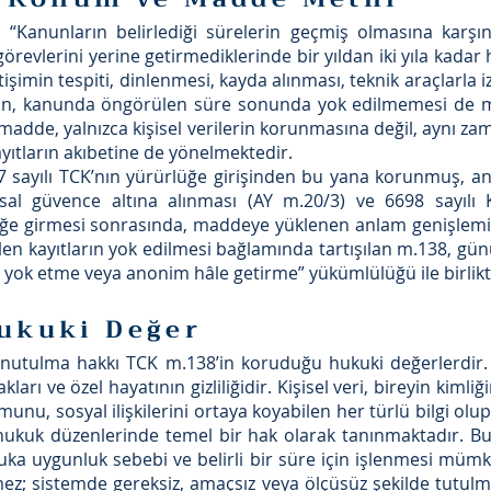
ı “Kanunların belirlediği sürelerin geçmiş olmasına karşın
revlerini yerine getirmediklerinde bir yıldan iki yıla kadar h
şimin tespiti, dinlenmesi, kayda alınması, teknik araçlarla 
arın, kanunda öngörülen süre sonunda yok edilmemesi de
 madde, yalnızca kişisel verilerin korunmasına değil, aynı
 kayıtların akıbetine de yönelmektedir.
sayılı TCK’nın yürürlüğe girişinden bu yana korunmuş, ancak
al güvence altına alınması (AY m.20/3) ve 6698 sayılı K
e girmesi sonrasında, maddeye yüklenen anlam genişlemişt
en kayıtların yok edilmesi bağlamında tartışılan m.138, gü
, yok etme veya anonim hâle getirme” yükümlülüğü ile birli
ukuki Değer
 unutulma hakkı TCK m.138’in koruduğu hukuki değerlerdir. 
akları ve özel hayatının gizliliğidir. Kişisel veri, bireyin kiml
unu, sosyal ilişkilerini ortaya koyabilen her türlü bilgi olup
hukuk düzenlerinde temel bir hak olarak tanınmaktadır. Bu 
kuka uygunluk sebebi ve belirli bir süre için işlenmesi mü
emez; sistemde gereksiz, amaçsız veya ölçüsüz şekilde tutul