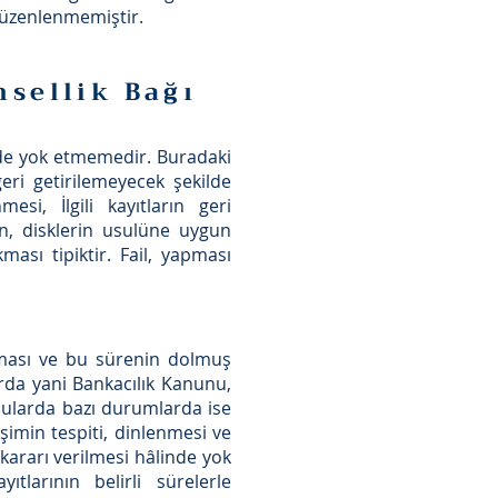
 düzenlenmemiştir.
nsellik Bağı
inde yok etmemedir. Buradaki
eri getirilemeyecek şekilde
esi, İlgili kayıtların geri
n, disklerin usulüne uygun
ması tipiktir. Fail, yapması
lması ve bu sürenin dolmuş
rda yani Bankacılık Kanunu,
nularda bazı durumlarda ise
işimin tespiti, dinlenmesi ve
kararı verilmesi hâlinde yok
tlarının belirli sürelerle