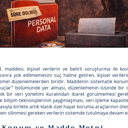
maddesi, kişisel verilerin ve belirli soruşturma ile kov
onra yok edilmemesini suç haline getiren, kişisel veriler
emel düzenlemelerden biridir. Maddenin sistematik konumu
ı suçlar” bölümünde yer alması, düzenlemenin özünde bir i
k bir veri yönetimi kuralından ibaret görülmemesi gerekt
le bilişim teknolojilerinin yaygınlaşması, veri işleme kapasi
sıyla birlikte artık klasik özel hayat koruma araçlarının öt
unen silinmesi gereken verilerin sistemde tutulmaya devam ed
k Konum ve Madde Metni