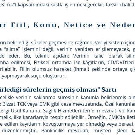
CK m.21 kapsamındaki kastla işlenmesi gerekir; taksirli hali
r Fiil, Konu, Netice ve Nede
ların belirlediği süreler geçmesine rağmen, veriyi sistem iç
 “silme” işlemini değil, verinin yeniden erişilemeyecek, g
de eder. Bu, teknik açıdan: Verinin kalıcı olarak silinm
a edilmesi, Fiziksel ortamda ise kâğıtların, CD/DVD’leri
ilebilir. Fiilin olumsuz hareket (ihmal) şeklinde ortaya çık
i yapmayarak suçu oluşturur.
irlediği sürelerin geçmiş olması” Şartı
celikle verinin saklanma süresinin kanunla belirlenmiş o
: Bizzat TCK veya CMK gibi ceza mevzuatında, Özel kanunla
Vergi Usul Kanunu, Sağlık Hizmetleri temel mevzuatı vb. ka
ik, ilke kararlarıyla tespit edilebilir. Örneğin, CMK’da ilet
de edilen kayıtların, kovuşturmaya yer olmadığı veya beraat 
 düzenlenmiştir. Bankacılık mevzuatı, müşteri işlem kayı