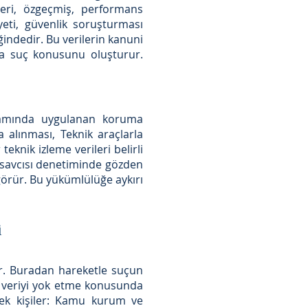
ileri, özgeçmiş, performans
yeti, güvenlik soruşturması
eliğindedir. Bu verilerin kanuni
da suç konusunu oluşturur.
amında uygulanan koruma
a alınması, Teknik araçlarla
eknik izleme verileri belirli
t savcısı denetiminde gözden
görür. Bu yükümlülüğe aykırı
i
lar. Buradan hareketle suçun
a veriyi yok etme konusunda
ecek kişiler: Kamu kurum ve