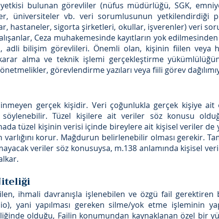
 yetkisi bulunan görevliler (nüfus müdürlüğü, SGK, emniye
ler, üniversiteler vb. veri sorumlusunun yetkilendirdiği 
lar, hastaneler, sigorta şirketleri, okullar, işverenler) veri
çalışanlar, Ceza muhakemesinde kayıtların yok edilmesinden s
i, adli bilişim görevlileri. Önemli olan, kişinin fiilen veya
n karar alma ve teknik işlemi gerçekleştirme yükümlülüğü
netmelikler, görevlendirme yazıları veya fiili görev dağılımıyl
linmeyen gerçek kişidir. Veri çoğunlukla gerçek kişiye a
söylenebilir. Tüzel kişilere ait veriler söz konusu o
 tüzel kişinin verisi içinde bireylere ait kişisel veriler d
den varlığını korur. Mağdurun belirlenebilir olması gerekir.
lamayacak veriler söz konusuysa, m.138 anlamında kişisel v
lkar.
teliği
ilen, ihmali davranışla işlenebilen ve özgü fail gerektiren
sio), yani yapılması gereken silme/yok etme işleminin yap
eliğinde olduğu, Failin konumundan kaynaklanan özel bir yü