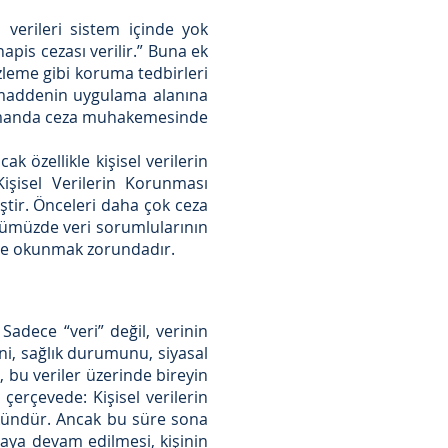
 verileri sistem içinde yok
apis cezası verilir.” Buna ek
izleme gibi koruma tedbirleri
 maddenin uygulama alanına
 zamanda ceza muhakemesinde
 özellikle kişisel verilerin
işisel Verilerin Korunması
ir. Önceleri daha çok ceza
nümüzde veri sorumlularının
kte okunmak zorundadır.
Sadece “veri” değil, verinin
iğini, sağlık durumunu, siyasal
, bu veriler üzerinde bireyin
çerçevede: Kişisel verilerin
mkündür. Ancak bu süre sona
maya devam edilmesi, kişinin