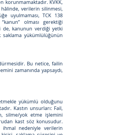
ken korunmamaktadır. KVKK,
âlinde, verilerin silinmesi,
lüğe uyulmaması, TCK 138
 “kanun” olması gerektiği
i de, kanunun verdiği yetki
tık saklama yükümlülüğünün
rmesidir. Bu netice, failin
şlemini zamanında yapsaydı,
ok etmekle yükümlü olduğunu
r. Kastın unsurları: Fail,
n, silme/yok etme işlemini
rudan kast söz konusudur.
ihmal nedeniyle verilerin
kişisi, saklama süresini ve