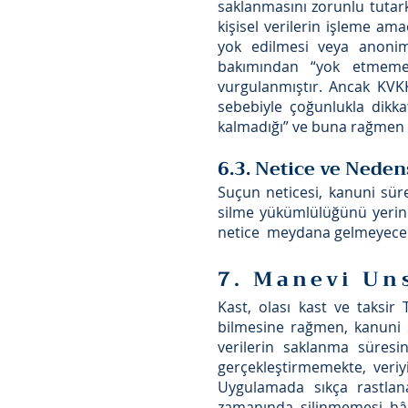
saklanmasını zorunlu tuta
kişisel verilerin işleme am
yok edilmesi veya anoni
bakımından “yok etmeme” 
vurgulanmıştır. Ancak KVKK
sebebiyle çoğunlukla dikk
kalmadığı” ve buna rağmen 
6.3. Netice ve Neden
Suçun neticesi, kanuni süre
silme yükümlülüğünü yerine
netice meydana gelmeyecekti,
7. Manevi Un
Kast, olası kast ve taksir
bilmesine rağmen, kanuni s
verilerin saklanma süresi
gerçekleştirmemekte, ver
Uygulamada sıkça rastlan
zamanında silinmemesi hâli