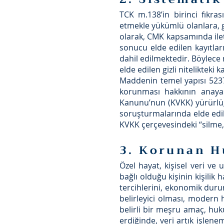
TCK m.138’in birinci fıkras
etmekle yükümlü olanlara, gö
olarak, CMK kapsamında ileti
sonucu elde edilen kayıtl
dahil edilmektedir. Böylece
elde edilen gizli nitelikteki
Maddenin temel yapısı 5237 
korunması hakkının anayas
Kanunu’nun (KVKK) yürürlüğ
soruşturmalarında elde edil
KVKK çerçevesindeki “silme
3. Korunan H
Özel hayat, kişisel veri ve
bağlı olduğu kişinin kişilik h
tercihlerini, ekonomik durum
belirleyici olması, modern 
belirli bir meşru amaç, hu
erdiğinde, veri artık işlen