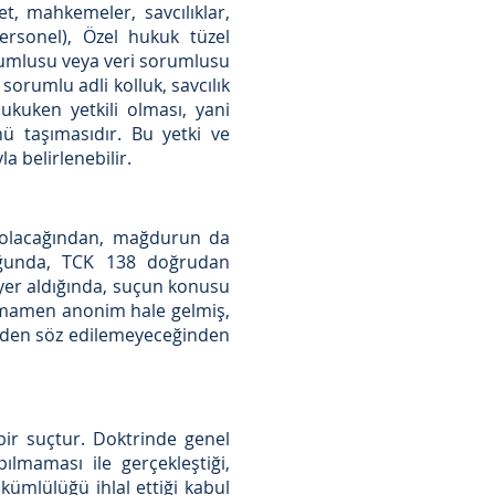
t, mahkemeler, savcılıklar,
personel), Özel hukuk tüzel
 sorumlusu veya veri sorumlusu
orumlu adli kolluk, savcılık
 hukuken yetkili olması, yani
nü taşımasıdır. Bu yetki ve
a belirlenebilir.
it olacağından, mağdurun da
lduğunda, TCK 138 doğrudan
e yer aldığında, suçun konusu
 Tamamen anonim hale gelmiş,
eriden söz edilemeyeceğinden
 bir suçtur. Doktrinde genel
ılmaması ile gerçekleştiği,
kümlülüğü ihlal ettiği kabul