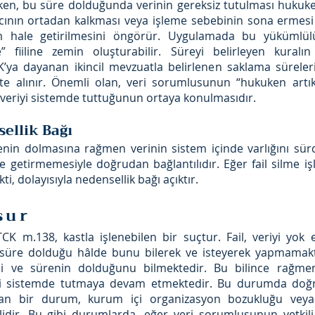
rken, bu süre dolduğunda verinin gereksiz tutulması huku
acının ortadan kalkması veya işleme sebebinin sona ermesi h
m hale getirilmesini öngörür. Uygulamada bu yükümlü
fiiline zemin oluşturabilir. Süreyi belirleyen kuralın
’ya dayanan ikincil mevzuatla belirlenen saklama süreler
ate alınır. Önemli olan, veri sorumlusunun “hukuken ar
veriyi sistemde tuttuğunun ortaya konulmasıdır.
sellik Bağı
nin dolmasına rağmen verinin sistem içinde varlığını sürdü
 getirmemesiyle doğrudan bağlantılıdır. Eğer fail silme i
 dolayısıyla nedensellik bağı açıktır.
sur
 TCK m.138, kastla işlenebilen bir suçtur. Fail, veriyi y
üre dolduğu hâlde bunu bilerek ve isteyerek yapmamaktadı
ni ve sürenin dolduğunu bilmektedir. Bu bilince rağme
iyi sistemde tutmaya devam etmektedir. Bu durumda doğ
an bir durum, kurum içi organizasyon bozukluğu veya 
dir. Bu gibi durumlarda, eğer veri sorumlusunun yetkili 