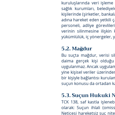
kuruluşlarında veri işleme
sağlık kurumları, belediye
kişilerinde (şirketler, banka
adına hareket eden yetkili 
personeli, adliye görevliler
verinin silinmesine ilişki
yükümlülük, iç yönergeler, yö
5.2. Mağdur
Bu suçta mağdur, verisi si
daima gerçek kişi olduğu 
uygulanmaz. Ancak uygulamada
yine kişisel veriler üzerin
bir kişiyle bağlantısı kuru
suçun konusu da ortadan ka
5.3. Suçun Hukuki Ni
TCK 138, saf kastla işleneb
olarak: Suçun ihlali (omis
Neticesi hareketsiz suç nit