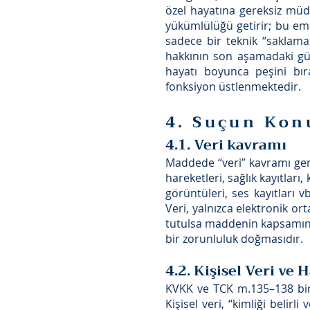
özel hayatına gereksiz müd
yükümlülüğü getirir; bu em
sadece bir teknik “saklama 
hakkının son aşamadaki güve
hayatı boyunca peşini bır
fonksiyon üstlenmektedir.
4. Suçun Kon
4.1. Veri kavramı
Maddede “veri” kavramı geniş
hareketleri, sağlık kayıtları,
görüntüleri, ses kayıtları vb
Veri, yalnızca elektronik or
tutulsa maddenin kapsamına 
bir zorunluluk doğmasıdır.
4.2. Kişisel Veri ve H
KVKK ve TCK m.135–138 birl
Kişisel veri, “kimliği belirl