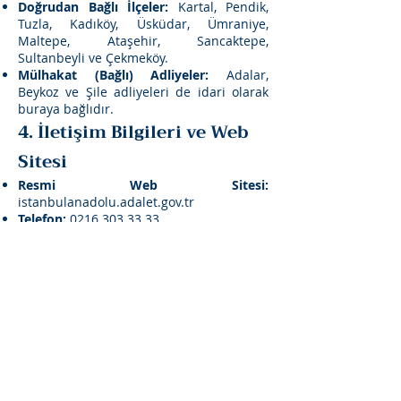
Doğrudan Bağlı İlçeler:
Kartal, Pendik,
Tuzla, Kadıköy, Üsküdar, Ümraniye,
Maltepe, Ataşehir, Sancaktepe,
Sultanbeyli ve Çekmeköy.
Mülhakat (Bağlı) Adliyeler:
Adalar
,
Beykoz ve Şile adliyeleri de idari olarak
buraya bağlıdır.
4. İletişim Bilgileri ve Web
Sitesi
Resmi Web Sitesi:
istanbulanadolu.adalet.gov.tr
Telefon:
0216 303 33 33
E-posta:
istanbulanadolucbs@adalet.gov.tr
5. Nasıl Gidilir?
Toplu taşıma seçenekleri oldukça
çeşitlidir:
Metro:
M4 Kadıköy-Sabiha Gökçen
hattını kullanarak
"Hastane-Adliye"
durağında inmeniz yeterlidir. İstasyon
çıkışı doğrudan adliye meydanına açılır.