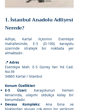
1. İstanbul Anadolu Adliyesi
Nerede?
Adliye, Kartal ilçesinin Esentepe
mahallesinde, E-5 (D-100) karayolu
üzerinde stratejik bir noktada yer
almaktadır.
📍 Adres
Esentepe Mah. E-5 Güney Yan Yol Cad.
No:39
34865 Kartal / İstanbul
Konum Özellikleri
E-5 Üzeri:
Karayolunun hemen
kenarında, ulaşımı oldukça kolay bir
konumdadır.
Devasa Kompleks:
Ana bina ve
bloklardan oluşan çok geniş bir yerleşim