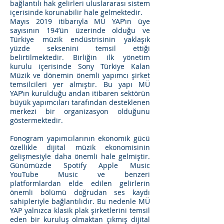
bağlantılı hak gelirleri uluslararası sistem
içerisinde korunabilir hale gelmektedir.
Mayıs 2019 itibarıyla MÜ YAP’ın üye
sayısının 194’ün üzerinde olduğu ve
Türkiye müzik endüstrisinin yaklaşık
yüzde seksenini temsil ettiği
belirtilmektedir. Birliğin ilk yönetim
kurulu içerisinde Sony Türkiye Kalan
Müzik ve dönemin önemli yapımcı şirket
temsilcileri yer almıştır. Bu yapı MÜ
YAP’ın kurulduğu andan itibaren sektörün
büyük yapımcıları tarafından desteklenen
merkezi bir organizasyon olduğunu
göstermektedir.
Fonogram yapımcılarının ekonomik gücü
özellikle dijital müzik ekonomisinin
gelişmesiyle daha önemli hale gelmiştir.
Günümüzde Spotify Apple Music
YouTube Music ve benzeri
platformlardan elde edilen gelirlerin
önemli bölümü doğrudan ses kaydı
sahipleriyle bağlantılıdır. Bu nedenle MÜ
YAP yalnızca klasik plak şirketlerini temsil
eden bir kuruluş olmaktan çıkmış dijital