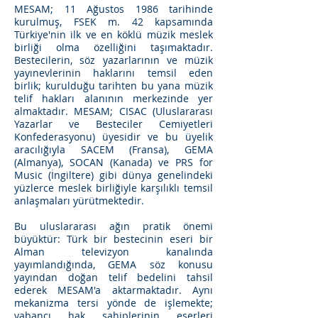
MESAM; 11 Ağustos 1986 tarihinde
kurulmuş, FSEK m. 42 kapsamında
Türkiye'nin ilk ve en köklü müzik meslek
birliği olma özelliğini taşımaktadır.
Bestecilerin, söz yazarlarının ve müzik
yayınevlerinin haklarını temsil eden
birlik; kurulduğu tarihten bu yana müzik
telif hakları alanının merkezinde yer
almaktadır. MESAM; CISAC (Uluslararası
Yazarlar ve Besteciler Cemiyetleri
Konfederasyonu) üyesidir ve bu üyelik
aracılığıyla SACEM (Fransa), GEMA
(Almanya), SOCAN (Kanada) ve PRS for
Music (İngiltere) gibi dünya genelindeki
yüzlerce meslek birliğiyle karşılıklı temsil
anlaşmaları yürütmektedir.
Bu uluslararası ağın pratik önemi
büyüktür: Türk bir bestecinin eseri bir
Alman televizyon kanalında
yayımlandığında, GEMA söz konusu
yayından doğan telif bedelini tahsil
ederek MESAM'a aktarmaktadır. Aynı
mekanizma tersi yönde de işlemekte;
yabancı hak sahiplerinin eserleri