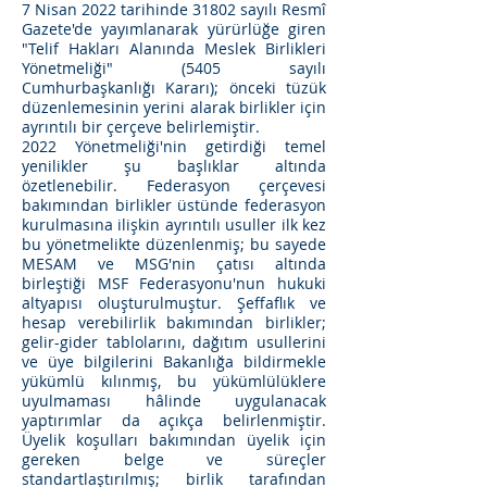
7 Nisan 2022 tarihinde 31802 sayılı Resmî
Gazete'de yayımlanarak yürürlüğe giren
"Telif Hakları Alanında Meslek Birlikleri
Yönetmeliği" (5405 sayılı
Cumhurbaşkanlığı Kararı); önceki tüzük
düzenlemesinin yerini alarak birlikler için
ayrıntılı bir çerçeve belirlemiştir.
2022 Yönetmeliği'nin getirdiği temel
yenilikler şu başlıklar altında
özetlenebilir. Federasyon çerçevesi
bakımından birlikler üstünde federasyon
kurulmasına ilişkin ayrıntılı usuller ilk kez
bu yönetmelikte düzenlenmiş; bu sayede
MESAM ve MSG'nin çatısı altında
birleştiği MSF Federasyonu'nun hukuki
altyapısı oluşturulmuştur. Şeffaflık ve
hesap verebilirlik bakımından birlikler;
gelir-gider tablolarını, dağıtım usullerini
ve üye bilgilerini Bakanlığa bildirmekle
yükümlü kılınmış, bu yükümlülüklere
uyulmaması hâlinde uygulanacak
yaptırımlar da açıkça belirlenmiştir.
Üyelik koşulları bakımından üyelik için
gereken belge ve süreçler
standartlaştırılmış; birlik tarafından