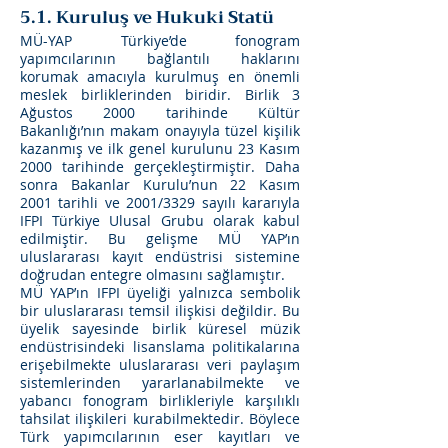
5.1. Kuruluş ve Hukuki Statü
MÜ-YAP Türkiye’de fonogram
yapımcılarının bağlantılı haklarını
korumak amacıyla kurulmuş en önemli
meslek birliklerinden biridir. Birlik 3
Ağustos 2000 tarihinde Kültür
Bakanlığı’nın makam onayıyla tüzel kişilik
kazanmış ve ilk genel kurulunu 23 Kasım
2000 tarihinde gerçekleştirmiştir. Daha
sonra Bakanlar Kurulu’nun 22 Kasım
2001 tarihli ve 2001/3329 sayılı kararıyla
IFPI Türkiye Ulusal Grubu olarak kabul
edilmiştir. Bu gelişme MÜ YAP’ın
uluslararası kayıt endüstrisi sistemine
doğrudan entegre olmasını sağlamıştır.
MÜ YAP’ın IFPI üyeliği yalnızca sembolik
bir uluslararası temsil ilişkisi değildir. Bu
üyelik sayesinde birlik küresel müzik
endüstrisindeki lisanslama politikalarına
erişebilmekte uluslararası veri paylaşım
sistemlerinden yararlanabilmekte ve
yabancı fonogram birlikleriyle karşılıklı
tahsilat ilişkileri kurabilmektedir. Böylece
Türk yapımcılarının eser kayıtları ve