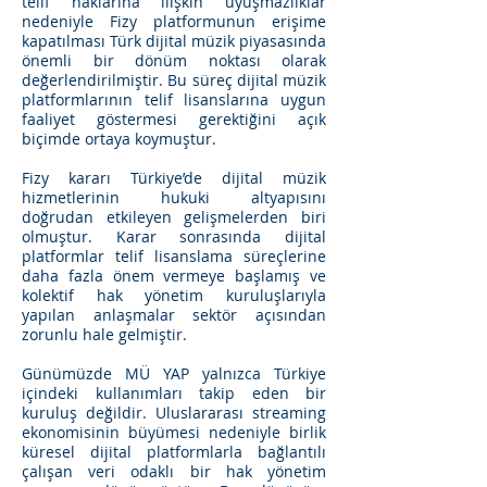
telif haklarına ilişkin uyuşmazlıklar
nedeniyle Fizy platformunun erişime
kapatılması Türk dijital müzik piyasasında
önemli bir dönüm noktası olarak
değerlendirilmiştir. Bu süreç dijital müzik
platformlarının telif lisanslarına uygun
faaliyet göstermesi gerektiğini açık
biçimde ortaya koymuştur.
Fizy kararı Türkiye’de dijital müzik
hizmetlerinin hukuki altyapısını
doğrudan etkileyen gelişmelerden biri
olmuştur. Karar sonrasında dijital
platformlar telif lisanslama süreçlerine
daha fazla önem vermeye başlamış ve
kolektif hak yönetim kuruluşlarıyla
yapılan anlaşmalar sektör açısından
zorunlu hale gelmiştir.
Günümüzde MÜ YAP yalnızca Türkiye
içindeki kullanımları takip eden bir
kuruluş değildir. Uluslararası streaming
ekonomisinin büyümesi nedeniyle birlik
küresel dijital platformlarla bağlantılı
çalışan veri odaklı bir hak yönetim