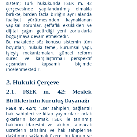
sistem; Türk hukukunda FSEK m. 42
çerçevesinde yapılandırılmış olmakla
birlikte, birden fazla birliğin aynı alanda
faaliyet yürütmesinden kaynaklanan
yapısal sorunlar, şeffaflık eksiklikleri ve
dijital çağın getirdiği yeni zorluklarla
boğuşmaya devam etmektedir.
Bu makalede söz konusu sistemin tüm
boyutları; hukuki temel, kurumsal yapı,
işleyiş mekanizmaları, güncel reform
süreci ve karşılaştırmalı perspektif
açısından kapsamlı biçimde
incelenmektedir.
2. Hukuki Çerçeve
2.1. FSEK m. 42: Meslek
Birliklerinin Kuruluş Dayanağı
FSEK m. 42/1
; "Eser sahipleri, bağlantılı
hak sahipleri ve kitap yayımcıları; ortak
çıkarlarını korumak, FSEK ile tanınmış
hakların idaresini ve takibini, alınacak
ücretlerin tahsilini ve hak sahiplerine
dağıtımını sağlamak üzere, bu Kanun ve