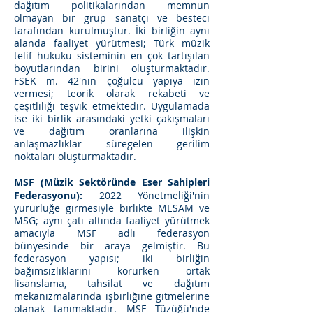
dağıtım politikalarından memnun
olmayan bir grup sanatçı ve besteci
tarafından kurulmuştur. İki birliğin aynı
alanda faaliyet yürütmesi; Türk müzik
telif hukuku sisteminin en çok tartışılan
boyutlarından birini oluşturmaktadır.
FSEK m. 42'nin çoğulcu yapıya izin
vermesi; teorik olarak rekabeti ve
çeşitliliği teşvik etmektedir. Uygulamada
ise iki birlik arasındaki yetki çakışmaları
ve dağıtım oranlarına ilişkin
anlaşmazlıklar süregelen gerilim
noktaları oluşturmaktadır.
MSF (Müzik Sektöründe Eser Sahipleri
Federasyonu):
2022 Yönetmeliği'nin
yürürlüğe girmesiyle birlikte MESAM ve
MSG; aynı çatı altında faaliyet yürütmek
amacıyla MSF adlı federasyon
bünyesinde bir araya gelmiştir. Bu
federasyon yapısı; iki birliğin
bağımsızlıklarını korurken ortak
lisanslama, tahsilat ve dağıtım
mekanizmalarında işbirliğine gitmelerine
olanak tanımaktadır. MSF Tüzüğü'nde