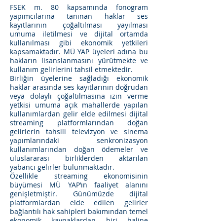
FSEK m. 80 kapsamında fonogram
yapımcılarına tanınan haklar ses
kayıtlarının çoğaltılması yayılması
umuma iletilmesi ve dijital ortamda
kullanılması gibi ekonomik yetkileri
kapsamaktadır. MÜ YAP üyeleri adına bu
hakların lisanslanmasını yürütmekte ve
kullanım gelirlerini tahsil etmektedir.
Birliğin üyelerine sağladığı ekonomik
haklar arasında ses kayıtlarının doğrudan
veya dolaylı çoğaltılmasına izin verme
yetkisi umuma açık mahallerde yapılan
kullanımlardan gelir elde edilmesi dijital
streaming platformlarından doğan
gelirlerin tahsili televizyon ve sinema
yapımlarındaki senkronizasyon
kullanımlarından doğan ödemeler ve
uluslararası birliklerden aktarılan
yabancı gelirler bulunmaktadır.
Özellikle streaming ekonomisinin
büyümesi MÜ YAP’ın faaliyet alanını
genişletmiştir. Günümüzde dijital
platformlardan elde edilen gelirler
bağlantılı hak sahipleri bakımından temel
ekonomik kaynaklardan biri haline