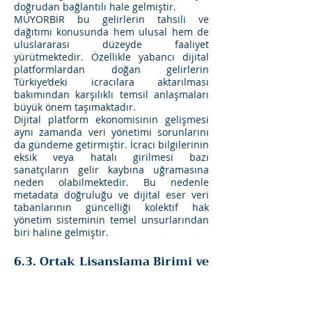
doğrudan bağlantılı hale gelmiştir.
MÜYORBİR bu gelirlerin tahsili ve
dağıtımı konusunda hem ulusal hem de
uluslararası düzeyde faaliyet
yürütmektedir. Özellikle yabancı dijital
platformlardan doğan gelirlerin
Türkiye’deki icracılara aktarılması
bakımından karşılıklı temsil anlaşmaları
büyük önem taşımaktadır.
Dijital platform ekonomisinin gelişmesi
aynı zamanda veri yönetimi sorunlarını
da gündeme getirmiştir. İcracı bilgilerinin
eksik veya hatalı girilmesi bazı
sanatçıların gelir kaybına uğramasına
neden olabilmektedir. Bu nedenle
metadata doğruluğu ve dijital eser veri
tabanlarının güncelliği kolektif hak
yönetim sisteminin temel unsurlarından
biri haline gelmiştir.
6.3. Ortak Lisanslama Birimi ve
Sektörel İş Birliği
MÜYORBİR Türk müzik sektöründeki
kolektif hak yönetimi reformlarında aktif