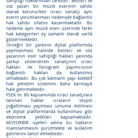
sahipliği haklarından farklıdır. Besteci ve
söz yazarı bir müzik eserinin sahibi
olarak korunurken icracı sanatçı aynı
eserin yorumlanması nedeniyle bağlantılı
hak sahibi sıfatını kazanmaktadır. Bu
nedenle aynı müzik eseri üzerinde farklı
hak kategorileri eş zamanlı olarak varlık
göstermektedir.
Örneğin bir şarkının dijital platformda
yayınlanması halinde besteci ve söz
yazarının eser sahipliği hakları yanında
şarkıyı seslendiren sanatçının icracı
hakları ile fonogram yapımcısının
bağlantılı hakları da kullanılmış
olmaktadır. Bu çok katmanlı yapı kolektif
hak yönetim sistemini daha karmaşık
hale getirmektedir.
FSEK m. 80 kapsamında icracı sanatçılara
tanınan haklar icraların tespiti
çoğaltılması yayılması umuma iletilmesi
ve dijital platformlarda kullanılması gibi
ekonomik yetkileri kapsamaktadır.
MÜYORBİR üyeleri adına bu hakların
lisanslanmasını yürütmekte ve kullanım
gelirlerini tahsil etmektedir.