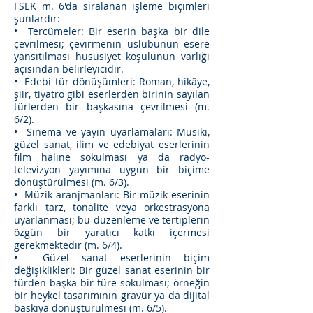
FSEK m. 6'da sıralanan işleme biçimleri
şunlardır:
• Tercümeler: Bir eserin başka bir dile
çevrilmesi; çevirmenin üslubunun esere
yansıtılması hususiyet koşulunun varlığı
açısından belirleyicidir.
• Edebi tür dönüşümleri: Roman, hikâye,
şiir, tiyatro gibi eserlerden birinin sayılan
türlerden bir başkasına çevrilmesi (m.
6/2).
• Sinema ve yayın uyarlamaları: Musiki,
güzel sanat, ilim ve edebiyat eserlerinin
film haline sokulması ya da radyo-
televizyon yayımına uygun bir biçime
dönüştürülmesi (m. 6/3).
• Müzik aranjmanları: Bir müzik eserinin
farklı tarz, tonalite veya orkestrasyona
uyarlanması; bu düzenleme ve tertiplerin
özgün bir yaratıcı katkı içermesi
gerekmektedir (m. 6/4).
• Güzel sanat eserlerinin biçim
değişiklikleri: Bir güzel sanat eserinin bir
türden başka bir türe sokulması; örneğin
bir heykel tasarımının gravür ya da dijital
baskıya dönüştürülmesi (m. 6/5).