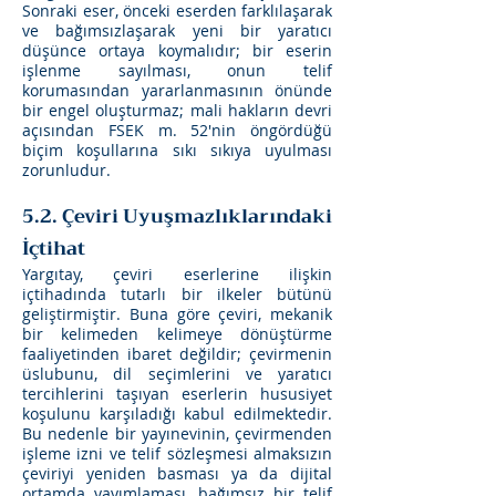
Sonraki eser, önceki eserden farklılaşarak
ve bağımsızlaşarak yeni bir yaratıcı
düşünce ortaya koymalıdır; bir eserin
işlenme sayılması, onun telif
korumasından yararlanmasının önünde
bir engel oluşturmaz; mali hakların devri
açısından FSEK m. 52'nin öngördüğü
biçim koşullarına sıkı sıkıya uyulması
zorunludur.
5.2. Çeviri Uyuşmazlıklarındaki
İçtihat
Yargıtay, çeviri eserlerine ilişkin
içtihadında tutarlı bir ilkeler bütünü
geliştirmiştir. Buna göre çeviri, mekanik
bir kelimeden kelimeye dönüştürme
faaliyetinden ibaret değildir; çevirmenin
üslubunu, dil seçimlerini ve yaratıcı
tercihlerini taşıyan eserlerin hususiyet
koşulunu karşıladığı kabul edilmektedir.
Bu nedenle bir yayınevinin, çevirmenden
işleme izni ve telif sözleşmesi almaksızın
çeviriyi yeniden basması ya da dijital
ortamda yayımlaması, bağımsız bir telif