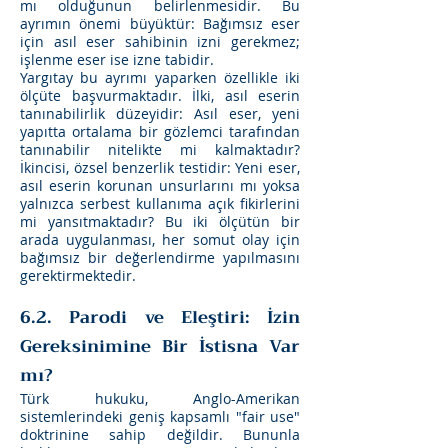
mı olduğunun belirlenmesidir. Bu
ayrımın önemi büyüktür: Bağımsız eser
için asıl eser sahibinin izni gerekmez;
işlenme eser ise izne tabidir.
Yargıtay bu ayrımı yaparken özellikle iki
ölçüte başvurmaktadır. İlki, asıl eserin
tanınabilirlik düzeyidir: Asıl eser, yeni
yapıtta ortalama bir gözlemci tarafından
tanınabilir nitelikte mi kalmaktadır?
İkincisi, özsel benzerlik testidir: Yeni eser,
asıl eserin korunan unsurlarını mı yoksa
yalnızca serbest kullanıma açık fikirlerini
mi yansıtmaktadır? Bu iki ölçütün bir
arada uygulanması, her somut olay için
bağımsız bir değerlendirme yapılmasını
gerektirmektedir.
6.2. Parodi ve Eleştiri: İzin
Gereksinimine Bir İstisna Var
mı?
Türk hukuku, Anglo-Amerikan
sistemlerindeki geniş kapsamlı "fair use"
doktrinine sahip değildir. Bununla