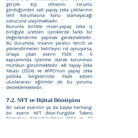
gerçek kişi olmasını zorunlu
gördüğünden salt yapay zeka çıktılarının
telif korumasına konu olamayacağı
sonucuna ulaşılmaktadır.
Bununla birlikte insan-yapay zeka iş
birliğiyle üretilen içeriklerde farklı bir
değerlendirme yapmak gerekmektedir.
Bu durumda; insanın yaratıcı tercih ve
yönlendirmeleri belirleyici rol oynuyorsa,
ortaya çıkan eserin FSEK m. 6
kapsamında işlenme olarak korunması
mümkün görünmektedir. AB Yapay Zeka
Yasası (2024) ve WIPO'nun yapay zeka
politika belgelerinde ifade edilen
uluslararası eğilimler de bu yorumu
desteklemektedir.
7.2. NFT ve Dijital Dönüşüm
Bir sanat eserinin ya da başka herhangi
bir eserin NFT (Non-Fungible Token)
formatına dönüştürülmesi; FSEK m. 21
uyarınca izin gerektiren bir işleme midir?
Türk hukukunda bu soruya doğrudan
yanıt veren bir düzenleme ya da içtihat