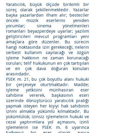
Yaratıcılık, büyük ölçüde birikimli bir
süreç olarak şekillenmektedir. Yazarlar
başka yazarlardan ilham alır; besteciler
önceki müzik eserlerini yeniden
yorumlar; sinema yönetmenleri
romanları beyazperdeye uyarlar; yazılım
geliştiricileri mevcut programları yeni
amaçlara göre düzenler. Bu sürecin
hangi noktasında izin gerekeceği, nelerin
serbest kullanım sayılacağı ve özgün
işleme hakkının ne zaman korunacağı
soruları; telif hukukunun en çok tartışılan
ve en çok dava doğuran konuları
arasındadır.
FSEK m. 21, bu çok boyutlu alanı hukuki
bir çerçeveye oturtmaktadır. Madde;
işleme yetkisini münhasıran eser
sahibine vererek, başkasının eseri
üzerinde dönüştürücü yaratıcılık pratiği
yapmak isteyen her kişiyi hak sahibinin
iznini almakla yükümlü kılmaktadır. Bu
yükümlülük; izinsiz işlemelerin hukuki ve
cezai yaptırımlara yol açmasını, izinli
işlemelerin ise FSEK m. 6 uyarınca
bağımsız bir eser olarak ayrıca