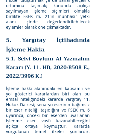
model oluşturmak ya da sanal gerçeklik
ortamına taşımak; kanunda açıkça
sayılmayan işleme biçimleri olmakla
birlikte FSEK m. 21'in münhasır yetki
alanı içinde değerlendirilebilecek
eylemler olarak öne çıkmaktadır.
5. Yargıtay İçtihadında
İşleme Hakkı
5.1. Selvi Boylum Al Yazmalım
Kararı (Y. 11. HD, 2020/8508 E.,
2022/3996 K.)
İşleme hakkı alanındaki en kapsamlı ve
yol gösterici kararlardan biri olan bu
emsal niteliğindeki kararda Yargıtay 11.
Hukuk Dairesi; senaryo eserinin bağımsız
bir eser niteliği taşıdığını ve FSEK m. 6
uyarınca, önceki bir eserden uyarlanan
işlenme eser vasfı kazanabileceğini
açıkça ortaya koymuştur. Kararda
vurgulanan temel ilkeler şunlardır: