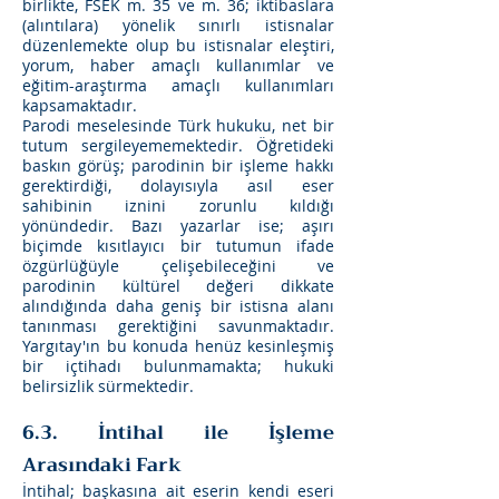
birlikte, FSEK m. 35 ve m. 36; iktibaslara
(alıntılara) yönelik sınırlı istisnalar
düzenlemekte olup bu istisnalar eleştiri,
yorum, haber amaçlı kullanımlar ve
eğitim-araştırma amaçlı kullanımları
kapsamaktadır.
Parodi meselesinde Türk hukuku, net bir
tutum sergileyememektedir. Öğretideki
baskın görüş; parodinin bir işleme hakkı
gerektirdiği, dolayısıyla asıl eser
sahibinin iznini zorunlu kıldığı
yönündedir. Bazı yazarlar ise; aşırı
biçimde kısıtlayıcı bir tutumun ifade
özgürlüğüyle çelişebileceğini ve
parodinin kültürel değeri dikkate
alındığında daha geniş bir istisna alanı
tanınması gerektiğini savunmaktadır.
Yargıtay'ın bu konuda henüz kesinleşmiş
bir içtihadı bulunmamakta; hukuki
belirsizlik sürmektedir.
6.3. İntihal ile İşleme
Arasındaki Fark
İntihal; başkasına ait eserin kendi eseri