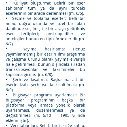
• Külliyat oluşturma: Belirli bir eser
sahibinin tüm ya da aynı türdeki
eserlerinin bir arada derlenmesi (m. 6/6).
• Seçme ve toplama eserler: Belli bir
amaç doğrultusunda ve özel bir plan
dahilinde seçilmiş ile bir araya getirilmiş
eser tertipleri; ansiklopediler ve
antolojiler bunun en tipik örnekleridir (m.
6/7).
• Yayıma hazırlama: Henüz
yayımlanmamış bir eserin ilmi araştırma
ve çalışma ürünü olarak yayıma elverişli
hâle getirilmesi; bunun dışındaki sıradan
transkripsiyonlar ve faksimileler bu
kapsama girmez (m. 6/8).
• Şerh ve kısaltma: Başkasına ait bir
eserin izah, şerh ya da kısaltılması (m.
6/9).
• Bilgisayar programı uyarlaması: Bir
bilgisayar programının başka bir
platforma veya amaca yönelik olarak
uyarlanması, düzenlenmesi ya da
değiştirilmesi (m. 6/10 — 1995 yılında
eklenmiştir).
• Veri tabanları: Belirli bir içeriğe sahip,