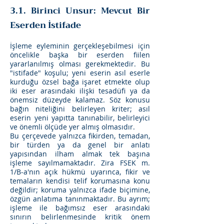
3.1. Birinci Unsur: Mevcut Bir
Eserden İstifade
İşleme eyleminin gerçekleşebilmesi için
öncelikle başka bir eserden fiilen
yararlanılmış olması gerekmektedir. Bu
"istifade" koşulu; yeni eserin asıl eserle
kurduğu özsel bağa işaret etmekte olup
iki eser arasındaki ilişki tesadüfi ya da
önemsiz düzeyde kalamaz. Söz konusu
bağın niteliğini belirleyen kriter; asıl
eserin yeni yapıtta tanınabilir, belirleyici
ve önemli ölçüde yer almış olmasıdır.
Bu çerçevede yalnızca fikirden, temadan,
bir türden ya da genel bir anlatı
yapısından ilham almak tek başına
işleme sayılmamaktadır. Zira FSEK m.
1/B-a'nın açık hükmü uyarınca, fikir ve
temaların kendisi telif korumasına konu
değildir; koruma yalnızca ifade biçimine,
özgün anlatıma tanınmaktadır. Bu ayrım;
işleme ile bağımsız eser arasındaki
sınırın belirlenmesinde kritik önem