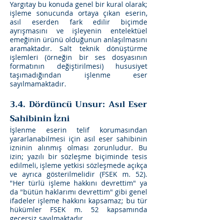
Yargıtay bu konuda genel bir kural olarak;
işleme sonucunda ortaya çıkan eserin,
asıl eserden fark edilir biçimde
ayrışmasını ve işleyenin entelektüel
emeğinin ürünü olduğunun anlaşılmasını
aramaktadır. Salt teknik dönüştürme
işlemleri (örneğin bir ses dosyasının
formatının değiştirilmesi) hususiyet
taşımadığından işlenme eser
sayılmamaktadır.
3.4. Dördüncü Unsur: Asıl Eser
Sahibinin İzni
İşlenme eserin telif korumasından
yararlanabilmesi için asıl eser sahibinin
izninin alınmış olması zorunludur. Bu
izin; yazılı bir sözleşme biçiminde tesis
edilmeli, işleme yetkisi sözleşmede açıkça
ve ayrıca gösterilmelidir (FSEK m. 52).
"Her türlü işleme hakkını devrettim" ya
da "bütün haklarımı devrettim" gibi genel
ifadeler işleme hakkını kapsamaz; bu tür
hükümler FSEK m. 52 kapsamında
geçersiz sayılmaktadır.