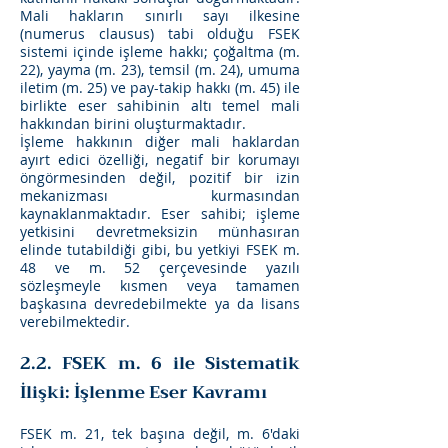
Mali hakların sınırlı sayı ilkesine
(numerus clausus) tabi olduğu FSEK
sistemi içinde işleme hakkı; çoğaltma (m.
22), yayma (m. 23), temsil (m. 24), umuma
iletim (m. 25) ve pay-takip hakkı (m. 45) ile
birlikte eser sahibinin altı temel mali
hakkından birini oluşturmaktadır.
İşleme hakkının diğer mali haklardan
ayırt edici özelliği, negatif bir korumayı
öngörmesinden değil, pozitif bir izin
mekanizması kurmasından
kaynaklanmaktadır. Eser sahibi; işleme
yetkisini devretmeksizin münhasıran
elinde tutabildiği gibi, bu yetkiyi FSEK m.
48 ve m. 52 çerçevesinde yazılı
sözleşmeyle kısmen veya tamamen
başkasına devredebilmekte ya da lisans
verebilmektedir.
2.2. FSEK m. 6 ile Sistematik
İlişki: İşlenme Eser Kavramı
FSEK m. 21, tek başına değil, m. 6'daki