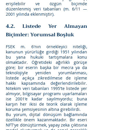
erişilebilir ve özgün biçimde
düzenlenmiş veri tabanları (m. 6/11 —
2001 yılında eklenmiştir).
4.2. Listede Yer Almayan
Biçimler: Yorumsal Boşluk
FSEK m. 6'nın örnekleyici niteliği,
kanunun yürürlüğe girdiği 1951 yılından
bu yana hukuki tartışmalara konu
olmaktadır. Öğretideki ağırlıklı görüşe
göre; bir eserin başka bir mecra ya da
teknolojiyle yeniden yorumlanması,
listede açıkça zikredilmese de işleme
hakkı kapsamında değerlendirilebilir.
Nitekim veri tabanları 1995'te listede yer
almıyor, bilgisayar programı uyarlamaları
ise 2001'e kadar sayılmıyordu; buna
karşın her ikisi de teorik olarak işleme
koruma şemsiyesinin altına girebilirdi.
Bu yorum, dijital dönüşüm bağlamında
özellikle önem kazanmaktadır. Bir eseri
NFT'ye dönüştürmek, yapay zeka çıktısına