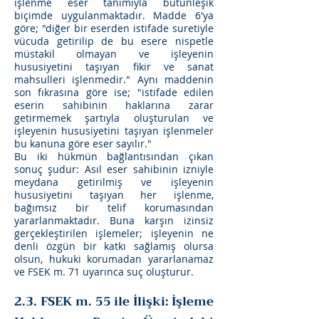
işlenme eser tanımıyla bütünleşik
biçimde uygulanmaktadır. Madde 6'ya
göre; "diğer bir eserden istifade suretiyle
vücuda getirilip de bu esere nispetle
müstakil olmayan ve işleyenin
hususiyetini taşıyan fikir ve sanat
mahsulleri işlenmedir." Aynı maddenin
son fıkrasına göre ise; "istifade edilen
eserin sahibinin haklarına zarar
getirmemek şartıyla oluşturulan ve
işleyenin hususiyetini taşıyan işlenmeler
bu kanuna göre eser sayılır."
Bu iki hükmün bağlantısından çıkan
sonuç şudur: Asıl eser sahibinin izniyle
meydana getirilmiş ve işleyenin
hususiyetini taşıyan her işlenme,
bağımsız bir telif korumasından
yararlanmaktadır. Buna karşın izinsiz
gerçekleştirilen işlemeler; işleyenin ne
denli özgün bir katkı sağlamış olursa
olsun, hukuki korumadan yararlanamaz
ve FSEK m. 71 uyarınca suç oluşturur.
2.3. FSEK m. 55 ile İlişki: İşleme