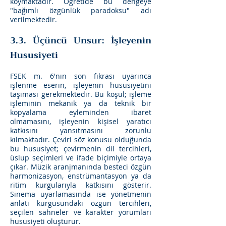
koymaktadır. Öğretide bu dengeye
"bağımlı özgünlük paradoksu" adı
verilmektedir.
3.3. Üçüncü Unsur: İşleyenin
Hususiyeti
FSEK m. 6'nın son fıkrası uyarınca
işlenme eserin, işleyenin hususiyetini
taşıması gerekmektedir. Bu koşul; işleme
işleminin mekanik ya da teknik bir
kopyalama eyleminden ibaret
olmamasını, işleyenin kişisel yaratıcı
katkısını yansıtmasını zorunlu
kılmaktadır. Çeviri söz konusu olduğunda
bu hususiyet; çevirmenin dil tercihleri,
üslup seçimleri ve ifade biçimiyle ortaya
çıkar. Müzik aranjmanında besteci özgün
harmonizasyon, enstrümantasyon ya da
ritim kurgularıyla katkısını gösterir.
Sinema uyarlamasında ise yönetmenin
anlatı kurgusundaki özgün tercihleri,
seçilen sahneler ve karakter yorumları
hususiyeti oluşturur.