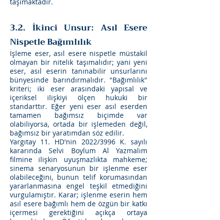
taşımaktadır.
3.2. İkinci Unsur: Asıl Esere
Nispetle Bağımlılık
İşleme eser, asıl esere nispetle müstakil
olmayan bir nitelik taşımalıdır; yani yeni
eser, asıl eserin tanınabilir unsurlarını
bünyesinde barındırmalıdır. "Bağımlılık"
kriteri; iki eser arasındaki yapısal ve
içeriksel ilişkiyi ölçen hukuki bir
standarttır. Eğer yeni eser asıl eserden
tamamen bağımsız biçimde var
olabiliyorsa, ortada bir işlemeden değil,
bağımsız bir yaratımdan söz edilir.
Yargıtay 11. HD'nin 2022/3996 K. sayılı
kararında Selvi Boylum Al Yazmalım
filmine ilişkin uyuşmazlıkta mahkeme;
sinema senaryosunun bir işlenme eser
olabileceğini, bunun telif korumasından
yararlanmasına engel teşkil etmediğini
vurgulamıştır. Karar; işlenme eserin hem
asıl esere bağımlı hem de özgün bir katkı
içermesi gerektiğini açıkça ortaya