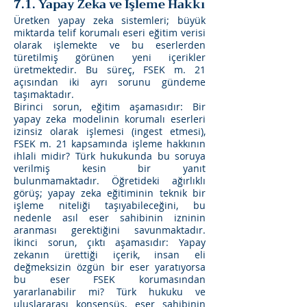
7.1. Yapay Zeka ve İşleme Hakkı
Üretken yapay zeka sistemleri; büyük
miktarda telif korumalı eseri eğitim verisi
olarak işlemekte ve bu eserlerden
türetilmiş görünen yeni içerikler
üretmektedir. Bu süreç, FSEK m. 21
açısından iki ayrı sorunu gündeme
taşımaktadır.
Birinci sorun, eğitim aşamasıdır: Bir
yapay zeka modelinin korumalı eserleri
izinsiz olarak işlemesi (ingest etmesi),
FSEK m. 21 kapsamında işleme hakkının
ihlali midir? Türk hukukunda bu soruya
verilmiş kesin bir yanıt
bulunmamaktadır. Öğretideki ağırlıklı
görüş; yapay zeka eğitiminin teknik bir
işleme niteliği taşıyabileceğini, bu
nedenle asıl eser sahibinin izninin
aranması gerektiğini savunmaktadır.
İkinci sorun, çıktı aşamasıdır: Yapay
zekanın ürettiği içerik, insan eli
değmeksizin özgün bir eser yaratıyorsa
bu eser FSEK korumasından
yararlanabilir mi? Türk hukuku ve
uluslararası konsensüs, eser sahibinin