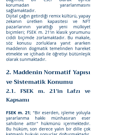
korumadan yararlanmasını
sağlamaktadır.
Dijital çağın getirdiği remix kültürü, yapay
zekanın üretken kapasitesi ve NFT
pazarlarının yarattığı yeni mülkiyet
biçimleri; FSEK m. 21'in klasik yorumunu
ciddi biçimde zorlamaktadır. Bu makale,
söz konusu zorluklara yanıt ararken
maddenin dogmatik temelinden hareket
etmekte ve içtihadı ile öğretiyi bütünleşik
olarak sunmaktadır.
2. Maddenin Normatif Yapısı
ve Sistematik Konumu
2.1. FSEK m. 21'in Lafzı ve
Kapsamı
FSEK m. 21
; "Bir eserden, işleme yoluyla
yararlanma hakkı münhasıran eser
sahibine aittir" hükmünü içermektedir.
Bu hüküm, son derece yalın bir dille çok
katmanlı hukuki sonuçlar doğurmaktadır.