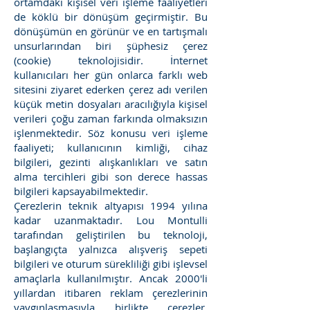
ortamdaki kişisel veri işleme faaliyetleri
de köklü bir dönüşüm geçirmiştir. Bu
dönüşümün en görünür ve en tartışmalı
unsurlarından biri şüphesiz çerez
(cookie) teknolojisidir. İnternet
kullanıcıları her gün onlarca farklı web
sitesini ziyaret ederken çerez adı verilen
küçük metin dosyaları aracılığıyla kişisel
verileri çoğu zaman farkında olmaksızın
işlenmektedir. Söz konusu veri işleme
faaliyeti; kullanıcının kimliği, cihaz
bilgileri, gezinti alışkanlıkları ve satın
alma tercihleri gibi son derece hassas
bilgileri kapsayabilmektedir.
Çerezlerin teknik altyapısı 1994 yılına
kadar uzanmaktadır. Lou Montulli
tarafından geliştirilen bu teknoloji,
başlangıçta yalnızca alışveriş sepeti
bilgileri ve oturum sürekliliği gibi işlevsel
amaçlarla kullanılmıştır. Ancak 2000'li
yıllardan itibaren reklam çerezlerinin
yaygınlaşmasıyla birlikte çerezler,