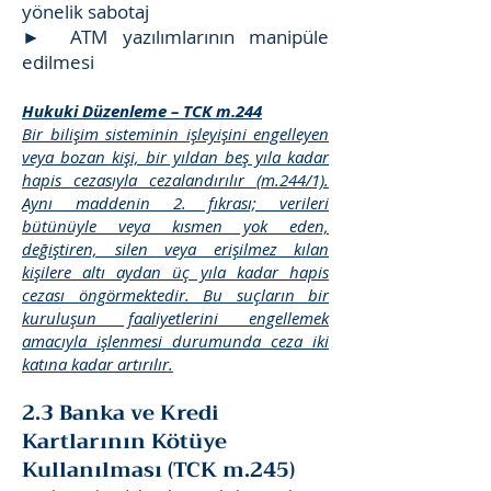
yönelik sabotaj
► ATM yazılımlarının manipüle
edilmesi
Hukuki Düzenleme – TCK m.244
Bir bilişim sisteminin işleyişini engelleyen
veya bozan kişi, bir yıldan beş yıla kadar
hapis cezasıyla cezalandırılır (m.244/1).
Aynı maddenin 2. fıkrası; verileri
bütünüyle veya kısmen yok eden,
değiştiren, silen veya erişilmez kılan
kişilere altı aydan üç yıla kadar hapis
cezası öngörmektedir. Bu suçların bir
kuruluşun faaliyetlerini engellemek
amacıyla işlenmesi durumunda ceza iki
katına kadar artırılır.
2.3 Banka ve Kredi
Kartlarının Kötüye
Kullanılması (TCK m.245)