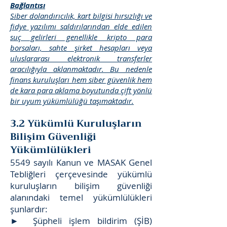
Bağlantısı
Siber dolandırıcılık, kart bilgisi hırsızlığı ve
fidye yazılımı saldırılarından elde edilen
suç gelirleri genellikle kripto para
borsaları, sahte şirket hesapları veya
uluslararası elektronik transferler
aracılığıyla aklanmaktadır. Bu nedenle
finans kuruluşları hem siber güvenlik hem
de kara para aklama boyutunda çift yönlü
bir uyum yükümlülüğü taşımaktadır.
3.2 Yükümlü Kuruluşların
Bilişim Güvenliği
Yükümlülükleri
5549 sayılı Kanun ve MASAK Genel
Tebliğleri çerçevesinde yükümlü
kuruluşların bilişim güvenliği
alanındaki temel yükümlülükleri
şunlardır:
► Şüpheli işlem bildirim (ŞİB)