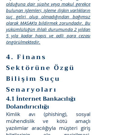
olduğuna dair şüphe veya makul gerekçe
bulunan işlemleri, işleme ilişkin varlıkların
suç geliri olup olmadığından bağımsız
olarak MASAK'a bildirmek zorundadır. Bu
yükümlülüğün ihlali durumunda 2 yıldan
5 yıla kadar hapis ve adli para cezası
öngörülmektedir.
4. Finans
Sektörüne Özgü
Bilişim Suçu
Senaryoları
4.1 İnternet Bankacılığı
Dolandırıcılığı
Kimlik avı (phishing), sosyal
mühendislik ve kötü amaçlı
yazılımlar aracılığıyla müşteri giriş
bilgilerinin ele geçirilmesi,