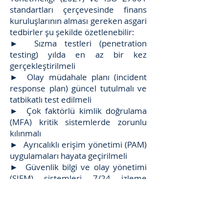
standartları çerçevesinde finans
kuruluşlarının alması gereken asgari
tedbirler şu şekilde özetlenebilir:
► Sızma testleri (penetration
testing) yılda en az bir kez
gerçekleştirilmeli
► Olay müdahale planı (incident
response plan) güncel tutulmalı ve
tatbikatlı test edilmeli
► Çok faktörlü kimlik doğrulama
(MFA) kritik sistemlerde zorunlu
kılınmalı
► Ayrıcalıklı erişim yönetimi (PAM)
uygulamaları hayata geçirilmeli
► Güvenlik bilgi ve olay yönetimi
(SIEM) sistemleri 7/24 izleme
kapsamında tutulmalı
► Veri sızıntısı önleme (DLP)
çözümleri kritik veri akışlarında